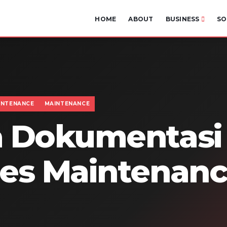
HOME
ABOUT
BUSINESS
SO
INTENANCE
MAINTENANCE
a Dokumentasi
es Maintenan