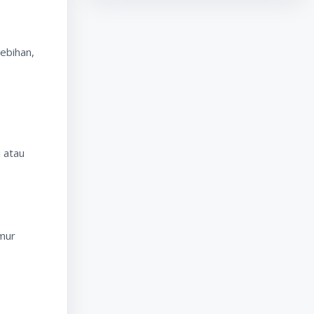
ebihan,
 atau
umur