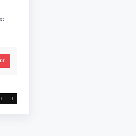
,
et
DF