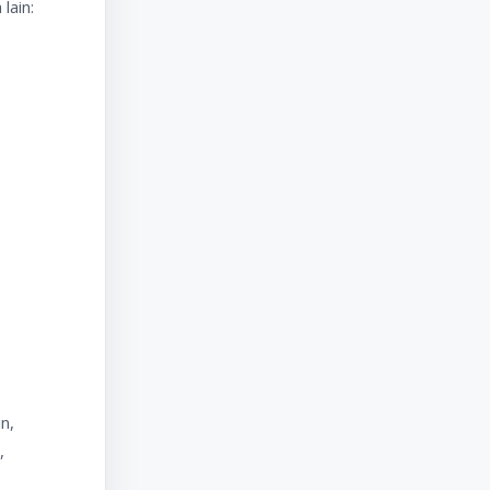
lain:
n,
,