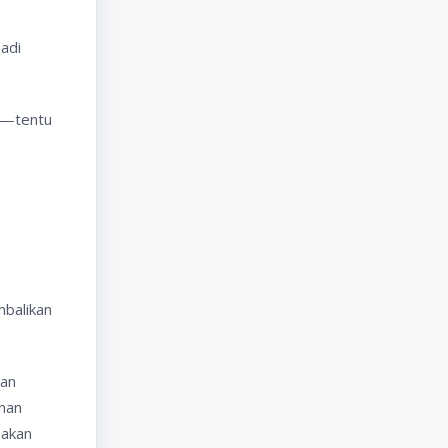
jadi
ak—tentu
mbalikan
ian
ahan
 akan