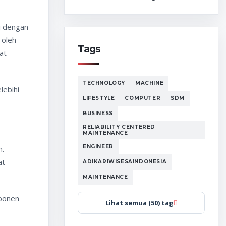
i dengan
 oleh
Tags
at
TECHNOLOGY
MACHINE
lebihi
LIFESTYLE
COMPUTER
SDM
BUSINESS
RELIABILITY CENTERED
MAINTENANCE
ENGINEER
h.
at
ADIKARIWISESAINDONESIA
MAINTENANCE
mponen
Lihat semua (50) tag