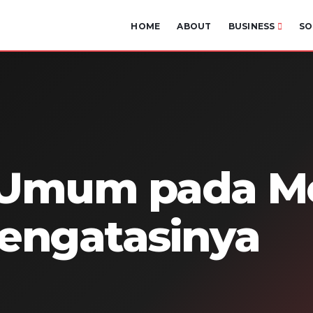
HOME
ABOUT
BUSINESS
SO
 Umum pada M
engatasinya