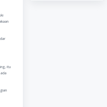
ski
akaan
ndar
ng, itu
 ada
gian