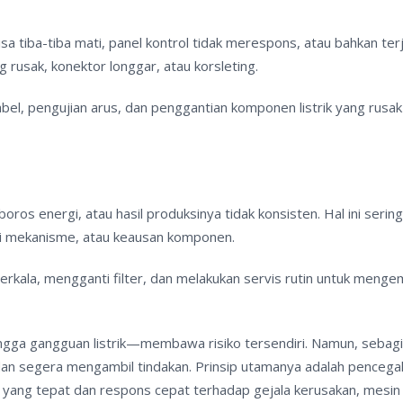
sa tiba-tiba mati, panel kontrol tidak merespons, atau bahkan ter
 rusak, konektor longgar, atau korsleting.
bel, pengujian arus, dan penggantian komponen listrik yang rus
oros energi, atau hasil produksinya tidak konsisten. Hal ini sering
di mekanisme, atau keausan komponen.
kala, mengganti filter, dan melakukan servis rutin untuk menge
ngga gangguan listrik—membawa risiko tersendiri. Namun, sebag
 dan segera mengambil tindakan. Prinsip utamanya adalah penceg
n yang tepat dan respons cepat terhadap gejala kerusakan, mesin