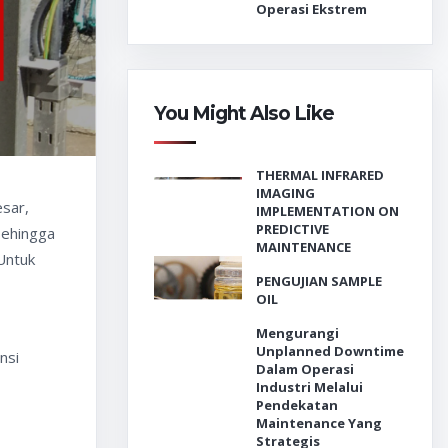
Operasi Ekstrem
You Might Also Like
THERMAL INFRARED
IMAGING
esar,
IMPLEMENTATION ON
PREDICTIVE
sehingga
MAINTENANCE
Untuk
PENGUJIAN SAMPLE
OIL
Mengurangi
Unplanned Downtime
nsi
Dalam Operasi
Industri Melalui
Pendekatan
Maintenance Yang
Strategis